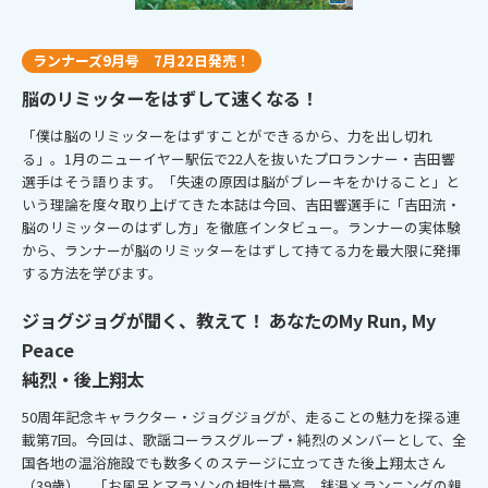
ランナーズ9月号 7月22日発売！
脳のリミッターをはずして速くなる！
「僕は脳のリミッターをはずすことができるから、力を出し切れ
る」。1月のニューイヤー駅伝で22人を抜いたプロランナー・吉田響
選手はそう語ります。「失速の原因は脳がブレーキをかけること」と
いう理論を度々取り上げてきた本誌は今回、吉田響選手に「吉田流・
脳のリミッターのはずし方」を徹底インタビュー。ランナーの実体験
から、ランナーが脳のリミッターをはずして持てる力を最大限に発揮
する方法を学びます。
ジョグジョグが聞く、教えて！ あなたのMy Run, My
Peace
純烈・後上翔太
50周年記念キャラクター・ジョグジョグが、走ることの魅力を探る連
載第7回。今回は、歌謡コーラスグループ・純烈のメンバーとして、全
国各地の温浴施設でも数多くのステージに立ってきた後上翔太さん
（39歳）。「お風呂とマラソンの相性は最高。銭湯×ランニングの親