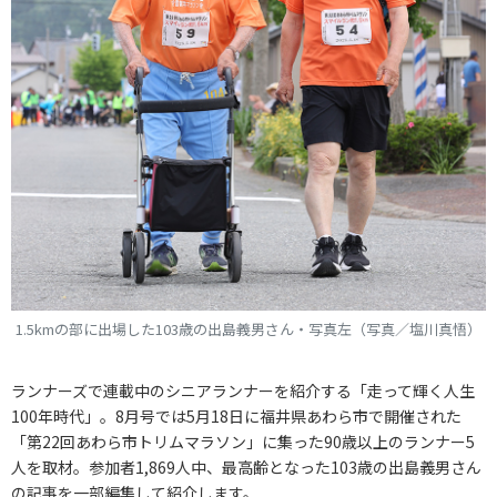
1.5kmの部に出場した103歳の出島義男さん・写真左（写真／塩川真悟）
ランナーズで連載中のシニアランナーを紹介する「走って輝く人生
100年時代」。8月号では5月18日に福井県あわら市で開催された
「第22回あわら市トリムマラソン」に集った90歳以上のランナー5
人を取材。参加者1,869人中、最高齢となった103歳の出島義男さん
の記事を一部編集して紹介します。