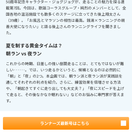
50周年記念キャラクター・ジョグジョグが、走ることの魅力を探る連
載第7回。今回は、歌謡コーラスグループ・純烈のメンバーとして、全
国各地の温浴施設でも数多くのステージに立ってきた後上翔太さん
（39歳）。「お風呂とマラソンの相性は最高。銭湯×ランニングの親
善大使になりたい」と語る後上さんのランニングライフを聞きまし
た。
夏を制する黄金タイムは？
朝ラン vs 夜ラン
これからの時期、日差しの強い昼間走ることは、とてもではないが難
しい‥‥‥。では、いつ走るかというと、候補となるのは必然的に
「朝」と「夜」の2つ。本企画では、朝ラン派と夜ラン派が実践談を
通してそれぞれの利点を紹介。さらに、練習効果を倍増させる方法
や、「朝起きてすぐに走り出しても大丈夫？」「夜にスピードを上げ
て走ると、その後なかなか眠れない」などのお悩みに専門家が答えま
す。
ランナーズ最新号はこちら