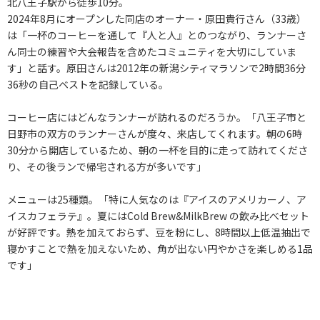
北八王子駅から徒歩10分。
2024年8月にオープンした同店のオーナー・原田貴行さん（33歳）
は「一杯のコーヒーを通して『人と人』とのつながり、ランナーさ
ん同士の練習や大会報告を含めたコミュニティを大切にしていま
す」と話す。原田さんは2012年の新潟シティマラソンで2時間36分
36秒の自己ベストを記録している。
コーヒー店にはどんなランナーが訪れるのだろうか。「八王子市と
日野市の双方のランナーさんが度々、来店してくれます。朝の6時
30分から開店しているため、朝の一杯を目的に走って訪れてくださ
り、その後ランで帰宅される方が多いです」
メニューは25種類。「特に人気なのは『アイスのアメリカーノ、ア
イスカフェラテ』。夏にはCold Brew&MilkBrew の飲み比べセット
が好評です。熱を加えておらず、豆を粉にし、8時間以上低温抽出で
寝かすことで熱を加えないため、角が出ない円やかさを楽しめる1品
です」