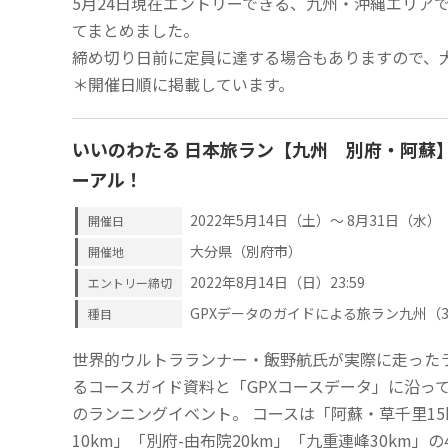
5月24日現在エントリーできる、九州・沖縄エリア
てまとめました。
締め切り日前に定員に達する場合もありますので、
＊開催日順に掲載しています。
いいのわたる 日本旅ラン【九州 別府・阿蘇】10, 
ーアル！
2022年5月14日（土）～ 8月31日（水）
開催日
大分県（別府市）
開催地
2022年8月14日（日）23:59
エントリー締切
GPXデータのガイドによる旅ラン九州（30
種目
世界的ウルトラランナー・飯野航氏が実際に走った
るコースガイド資料と「GPXコースデータ」に沿っ
のランニングイベント。 コースは「阿蘇・草千里1
10km」「別府-由布院20km」「九重連峰30km