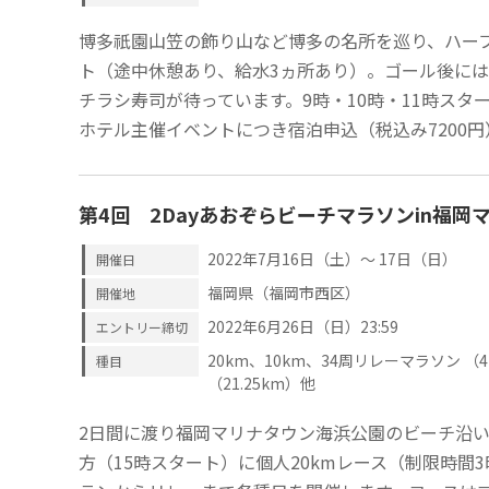
博多祇園山笠の飾り山など博多の名所を巡り、ハー
ト（途中休憩あり、給水3ヵ所あり）。ゴール後に
チラシ寿司が待っています。9時・10時・11時スタ
ホテル主催イベントにつき宿泊申込（税込み7200
第4回 2Dayあおぞらビーチマラソンin福岡
2022年7月16日（土）～ 17日（日）
開催日
福岡県（福岡市西区）
開催地
2022年6月26日（日）23:59
エントリー締切
20km、10km、34周リレーマラソン （
種目
（21.25km）他
2日間に渡り福岡マリナタウン海浜公園のビーチ沿
方（15時スタート）に個人20kmレース（制限時間