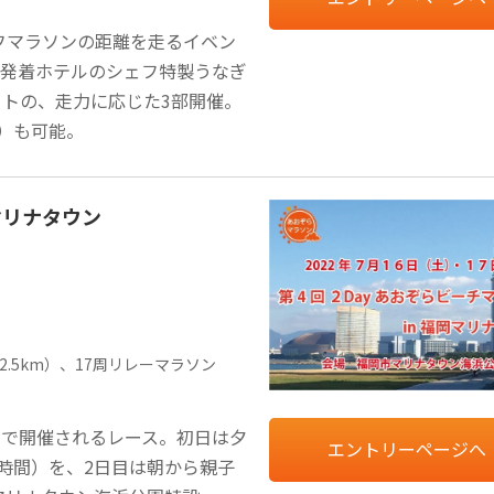
フマラソンの距離を走るイベン
は発着ホテルのシェフ特製うなぎ
ートの、走力に応じた3部開催。
円）も可能。
マリナタウン
42.5km）、17周リレーマラソン
いで開催されるレース。初日は夕
エントリーページへ
3時間）を、2日目は朝から親子