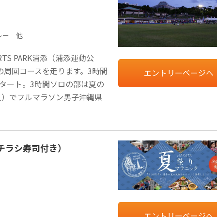
リレー 他
TS PARK浦添（浦添運動公
mの周回コースを走ります。3時間
エントリーページへ
スタート。3時間ソロの部は夏の
9人）でフルマラソン男子沖縄県
ぎチラシ寿司付き）
エントリーページへ