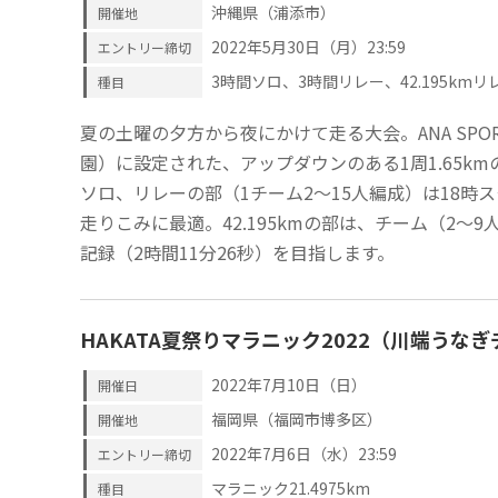
沖縄県（浦添市）
開催地
2022年5月30日（月）23:59
エントリー締切
3時間ソロ、3時間リレー、42.195km
種目
夏の土曜の夕方から夜にかけて走る大会。ANA SPOR
園）に設定された、アップダウンのある1周1.65k
ソロ、リレーの部（1チーム2～15人編成）は18時
走りこみに最適。42.195kmの部は、チーム（2～
記録（2時間11分26秒）を目指します。
HAKATA夏祭りマラニック2022（川端うな
2022年7月10日（日）
開催日
福岡県（福岡市博多区）
開催地
2022年7月6日（水）23:59
エントリー締切
マラニック21.4975km
種目