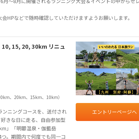
で6月～8月に開催されるランニング大会＆イベントの中からセ
大会HPなどで随時確認していただけますようお願いします。
15, 20, 30km リニュ
km、20km、15km、10km）
ランニングコースを、送付され
エントリーページへ
て好きな日に走る、自由参加型
5km」「明礬温泉・伽藍岳
」の4つ。期間内で何度でも同一コ