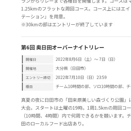
ランからリレーまで各種目を開催します。コースは
1.25kmのフラットな周回コース。コース上にはエ
テーション」を用意。
※30kmの部はエントリーが終了しています
第6回 奥日田オーバーナイトリレー
2022年8月6日（土）～ 7日（日）
開催日
大分県（日田市）
開催地
2022年7月10日（日）23:59
エントリー締切
チーム10時間の部、ソロ10時間の部、
種目
真夏の夜に日田市の「田来原美しい森づくり公園」
大会。スタートは土曜の19時。1周1.5kmの周回
（10時間、4時間）内で何周できるかを競います。
田のローカルフード出店あり。