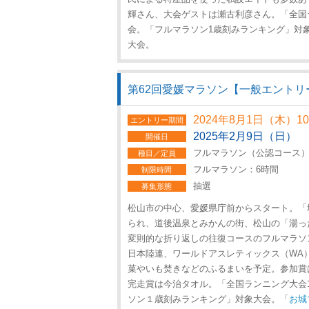
輝さん、大会ゲストは瀬古利彦さん。「全国ラ
会。「フルマラソン1歳刻みランキング」対
大会。
第62回愛媛マラソン【一般エントリ
2024年8月1日（木）1
エントリー期間
2025年2月9日（日）
開催日
フルマラソン（公認コース）：1
種目／定員
フルマラソン：6時間
制限時間
抽選
募集形態
松山市の中心、愛媛県庁前からスタート。「
られ、道後温泉とみかんの街、松山の「湯っ
変則的な折り返しの往復コースのフルマラソ
日本陸連、ワールドアスレティックス（WA）
菓やいも焚きなどのふるまいを予定。参加賞
完走賞は今治タオル。「全国ランニング大会1
ソン１歳刻みランキング」対象大会。「
お城