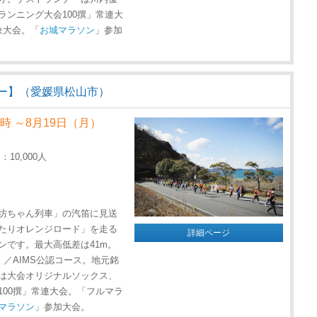
ンニング大会100撰」常連大
象大会。「
お城マラソン
」参加
ー】（愛媛県松山市）
0時 ～8月19日（月）
0,000人
坊ちゃん列車」の汽笛に見送
たりオレンジロード」を走る
詳細ページ
ンです。最大高低差は41m。
／AIMS公認コース。地元銘
は大会オリジナルソックス、
00撰」常連大会。「フルマラ
マラソン
」参加大会。