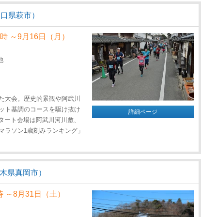
山口県萩市）
2時 ～9月16日（月）
他
た大会。歴史的景観や阿武川
ット基調のコースを駆け抜け
詳細ページ
スタート会場は阿武川河川敷、
マラソン1歳刻みランキング」
栃木県真岡市）
時 ～8月31日（土）