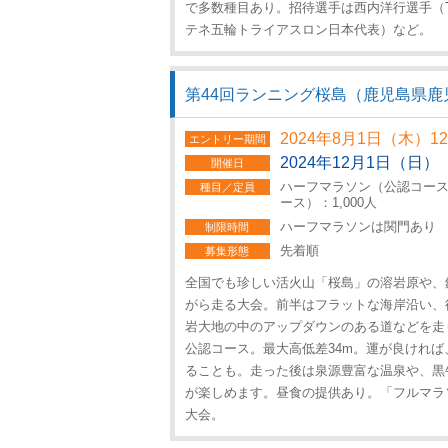
で多数種目あり。招待選手は西内洋行選手（Te
テネ五輪トライアスロン日本代表）など。
第44回ランニング桜島（鹿児島県鹿
2024年8月1日（木）1
エントリー期間
2024年12月1日（日）
開催日
ハーフマラソン（公認コース）：
種目／定員
ース）：1,000人
ハーフマラソンは関門あり
制限時間
先着順
募集形態
全国でも珍しい活火山「桜島」の溶岩原や、
がら走る大会。前半はフラットな海岸沿い、
岩大地の中のアップダウンのある道などを走り
公認コース。最大高低差34m。運が良けれ
ることも。走った後は泉源豊富な温泉や、黒
が楽しめます。昼食の提供あり。「フルマラ
大会。