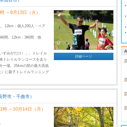
9時 ～8月13日（火）
0人、12km：個人200人・ペア
：5時間、12km：3時間 他
いずみがだけ）」。トレイル
詳細ページ
格トレイルランコースを走り
ー場。25kmの部の最大高低
日（土）に親子トレイルランニング
長野市・千曲市）
21時 ～10月14日（月）
人