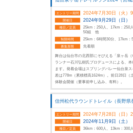
2024年7月30日（火）
エントリー期間
2024年9月29日（日）
開催日
25km：250人、17km：25
種目／定員
50組 他
25km：6時間30分、17km
制限時間
先着順
募集形態
舞台は仙台市の北西部にそびえる「泉ヶ岳（
ランナー石川弘樹氏プロデュースによる、本
ます。発着会場はスプリングバレー仙台泉スキ
差は778m（累積標高1624m）。前日28
体験会開催（要事前申し込み、有料）。
信州松代ラウンドトレイル（長野県
2024年7月28日（日）
エントリー期間
2024年11月9日（土）
開催日
36km：600人、13km：300
種目／定員