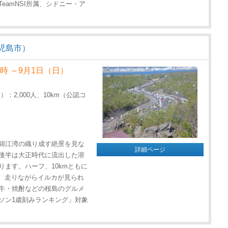
amNSI所属、シドニー・ア
児島市）
2時 ～9月1日（日）
2,000人、10km（公認コ
錦江湾の織り成す絶景を見な
詳細ページ
後半は大正時代に流出した溶
ます。ハーフ、10kmともに
ば、走りながらイルカが見られ
牛・焼酎などの桜島のグルメ
ソン1歳刻みランキング」対象