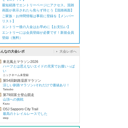
最短経路でエントリーページにアクセス。混雑
画面が表示されたら焦らず待とう【混雑画面】
ご家族・お仲間情報は事前に登録を【メンバー
リスト】
エントリー後の入金はお早めに【お支払い】
エントリーには会員登録が必要です！新規会員
登録（無料）
みんなの大会レポ
大会レポへ
東北風土マラソン2026
ハーフとは思えないエイドの充実でお腹いっぱ
い
ニックネーム未登録
第54回釧路湿原マラソン
涼しい釧路マラソン♪それだけで価値あり！
Tatsubo
第79回富士登山競走
山頂への挑戦
Kazu
OSJ Sapporo City Trail
最高のトレイルレースでした
step