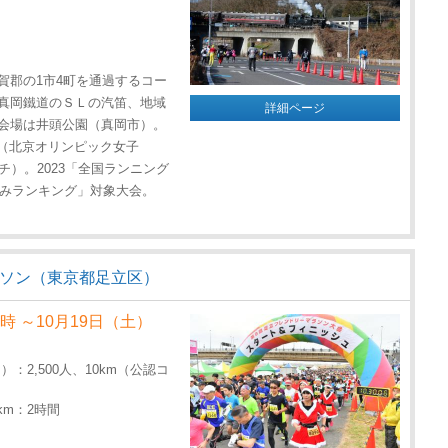
賀郡の1市4町を通過するコー
真岡鐵道のＳＬの汽笛、地域
詳細ページ
会場は井頭公園（真岡市）。
ん（北京オリンピック女子
ーチ）。2023「全国ランニング
刻みランキング」対象大会。
ラソン（東京都足立区）
0時 ～10月19日（土）
2,500人、10km（公認コ
km：2時間