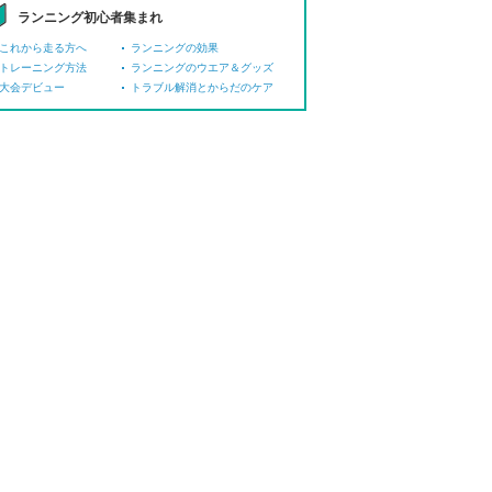
ランニング初心者集まれ
これから走る方へ
ランニングの効果
トレーニング方法
ランニングのウエア＆グッズ
大会デビュー
トラブル解消とからだのケア