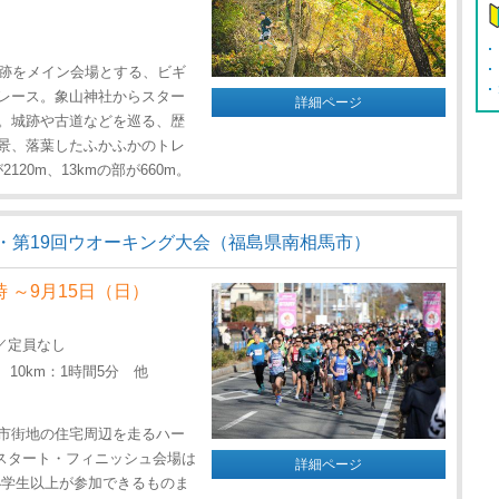
間
城跡をメイン会場とする、ビギ
レース。象山神社からスター
詳細ページ
。城跡や古道などを巡る、歴
景、落葉したふかふかのトレ
20m、13kmの部が660m。
・第19回ウオーキング大会（福島県南相馬市）
時 ～9月15日（日）
／定員なし
10km：1時間5分 他
市街地の住宅周辺を走るハー
。スタート・フィニッシュ会場は
詳細ページ
小学生以上が参加できるものま