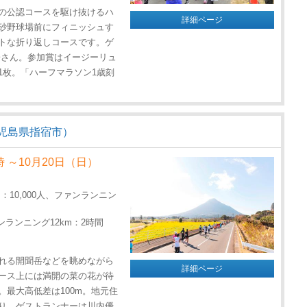
の公認コースを駆け抜けるハ
詳細ページ
砂野球場前にフィニッシュす
トな折り返しコースです。ゲ
子さん。参加賞はイージーリュ
1枚。「ハーフマラソン1歳刻
児島県指宿市）
時 ～10月20日（日）
10,000人、ファンランニン
ランニング12km：2時間
れる開聞岳などを眺めながら
詳細ページ
ース上には満開の菜の花が待
最大高低差は100m。地元住
り。ゲストランナーは川内優