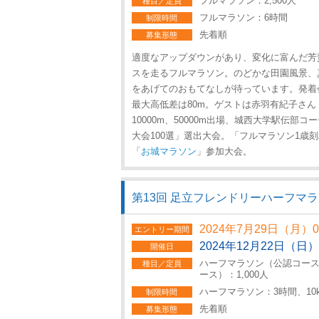
フルマラソン：2,500人
種目／定員
フルマラソン：6時間
制限時間
先着順
募集形態
適度なアップダウンがあり、変化に富んだ芳
スを走るフルマラソン。のどかな田園風景、
をあげてのおもてなしが待っています。発着
最大高低差は80m。ゲストは赤羽有紀子さ
10000m、50000m出場、城西大学駅伝部コ
大会100選」選出大会。「フルマラソン1歳
「
お城マラソン
」参加大会。
第13回 足立フレンドリーハーフマ
2024年7月29日（月）
エントリー期間
2024年12月22日（日）
開催日
ハーフマラソン（公認コース）：
種目／定員
ース）：1,000人
ハーフマラソン：3時間、10
制限時間
先着順
募集形態