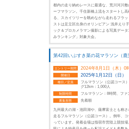
都内の走り納めレースに最適な、荒川河川敷
ーフマラソン。千住新橋上流をスタートし高
る、スカイツリーを眺めながら走れるフラッ
ストは足立区出身のオリンピアン 浅井えり
ック＆プロカメラマン撮影による写真データ
みランキング」対象大会。
第42回いぶすき菜の花マラソン（鹿
2024年8月1日（木）0
エントリー期間
2025年1月12日（日）
開催日
フルマラソン（公認コース）：
種目／定員
グ12km：1,000人
フルマラソン：8時間、ファン
制限時間
先着順
募集形態
九州最大の湖・池田湖や、薩摩富士とも称さ
走るフルマラソン（公認コース）。例年、コ
っています。発着会場は指宿市営陸上競技場。
民による特産品を使った私設エイドも多数あ