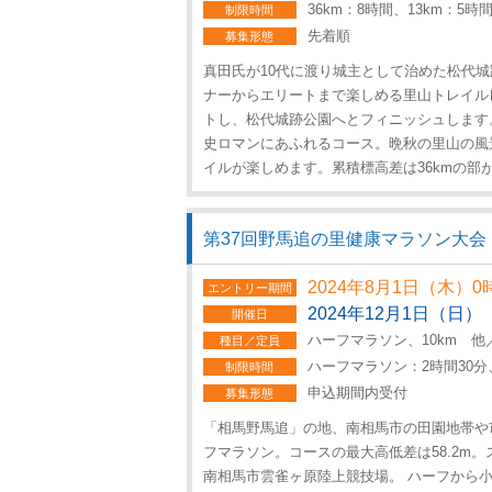
36km：8時間、13km：5時
制限時間
先着順
募集形態
真田氏が10代に渡り城主として治めた松代
ナーからエリートまで楽しめる里山トレイル
トし、松代城跡公園へとフィニッシュします
史ロマンにあふれるコース。晩秋の里山の風
イルが楽しめます。累積標高差は36kmの部が21
第37回野馬追の里健康マラソン大会
2024年8月1日（木）0
エントリー期間
2024年12月1日（日）
開催日
ハーフマラソン、10km 他
種目／定員
ハーフマラソン：2時間30分、
制限時間
申込期間内受付
募集形態
「相馬野馬追」の地、南相馬市の田園地帯や
フマラソン。コースの最大高低差は58.2m
南相馬市雲雀ヶ原陸上競技場。 ハーフから