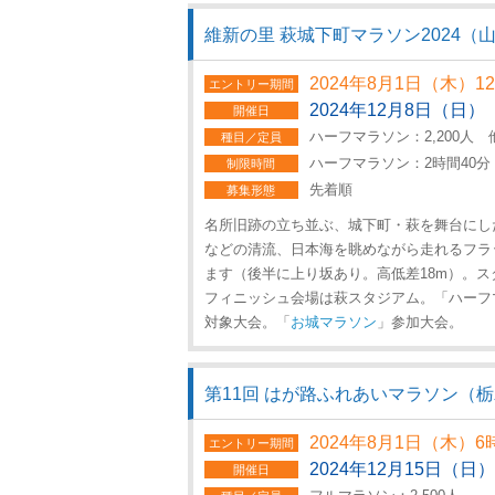
維新の里 萩城下町マラソン2024（
2024年8月1日（木）1
エントリー期間
2024年12月8日（日）
開催日
ハーフマラソン：2,200人 
種目／定員
ハーフマラソン：2時間40分
制限時間
先着順
募集形態
名所旧跡の立ち並ぶ、城下町・萩を舞台にし
などの清流、日本海を眺めながら走れるフラ
ます（後半に上り坂あり。高低差18m）。
フィニッシュ会場は萩スタジアム。「ハーフ
対象大会。「
お城マラソン
」参加大会。
第11回 はが路ふれあいマラソン（
2024年8月1日（木）6
エントリー期間
2024年12月15日（日）
開催日