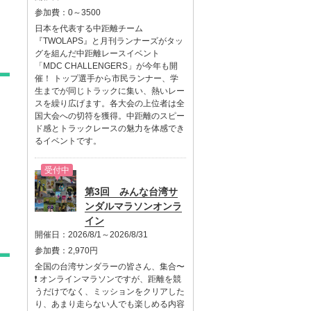
参加費：
0～3500
日本を代表する中距離チーム
『TWOLAPS』と月刊ランナーズがタッ
グを組んだ中距離レースイベント
「MDC CHALLENGERS」が今年も開
催！ トップ選手から市民ランナー、学
生までが同じトラックに集い、熱いレー
スを繰り広げます。各大会の上位者は全
国大会への切符を獲得。中距離のスピー
ド感とトラックレースの魅力を体感でき
るイベントです。
受付中
第3回 みんな台湾サ
ンダルマラソンオンラ
イン
開催日：
2026/8/1～2026/8/31
参加費：
2,970円
全国の台湾サンダラーの皆さん、集合〜
❗️ オンラインマラソンですが、距離を競
うだけでなく、ミッションをクリアした
り、あまり走らない人でも楽しめる内容