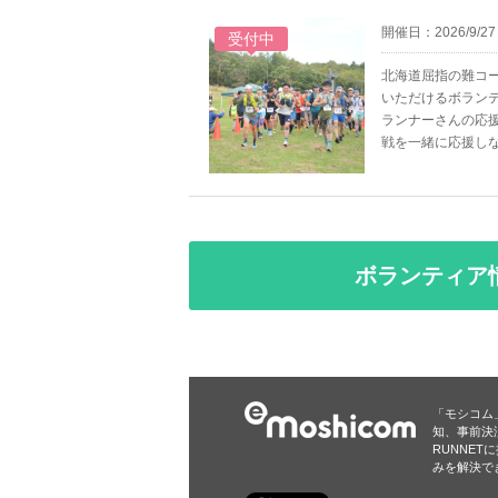
開催日：2026/9/27
受付中
北海道屈指の難コ
いただけるボラン
ランナーさんの応
戦を一緒に応援し
ボランティア
「モシコム
知、事前決
RUNNE
みを解決で