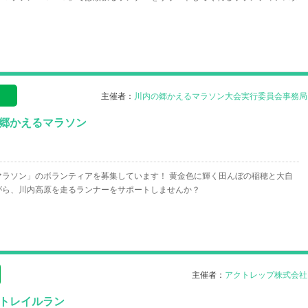
！
）
主催者：
川内の郷かえるマラソン大会実行委員会事務局
の郷かえるマラソン
マラソン」のボランティアを募集しています！ 黄金色に輝く田んぼの稲穂と大自
がら、川内高原を走るランナーをサポートしませんか？
主催者：
アクトレップ株式会社
野トレイルラン