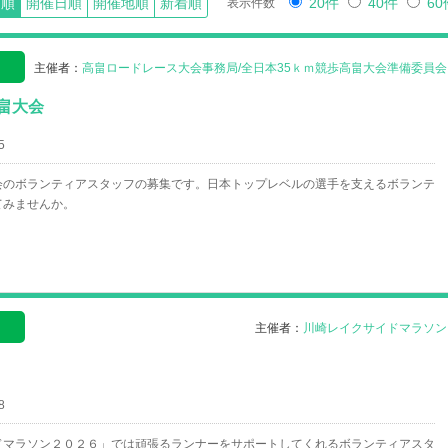
20件
40件
60
め順
開催日順
開催地順
新着順
表示件数
）
主催者：
高畠ロードレース大会事務局/全日本35ｋｍ競歩高畠大会準備委員会
畠大会
5
会のボランティアスタッフの募集です。日本トップレベルの選手を支えるボランテ
てみませんか。
）
主催者：
川崎レイクサイドマラソン
8
ドマラソン２０２６」では頑張るランナーをサポートしてくれるボランティアスタ