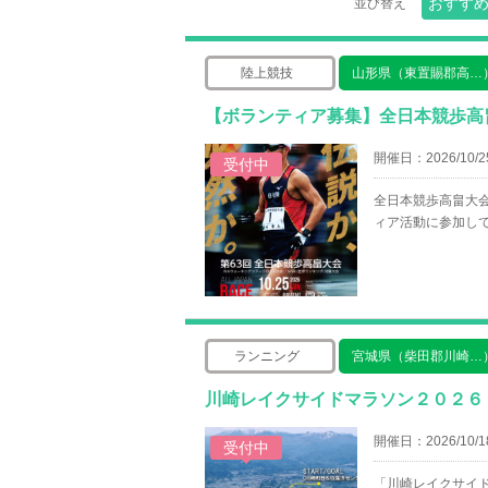
おすす
並び替え
陸上競技
山形県（東置賜郡高…
【ボランティア募集】全日本競歩高
開催日：2026/10/2
受付中
全日本競歩高畠大
ィア活動に参加し
ランニング
宮城県（柴田郡川崎…
川崎レイクサイドマラソン２０２６
開催日：2026/10/1
受付中
「川崎レイクサイ