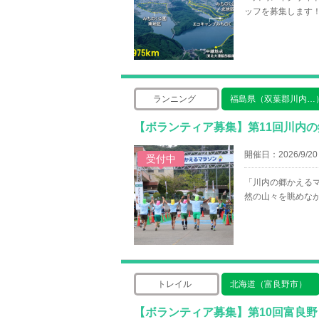
ッフを募集します
ランニング
福島県（双葉郡川内…
【ボランティア募集】第11回川内
開催日：2026/9/20
受付中
「川内の郷かえる
然の山々を眺めな
トレイル
北海道（富良野市）
【ボランティア募集】第10回富良