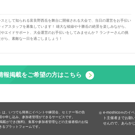
ースとして知られる富良野西岳を舞台に開催される大会で、当日の運営をお手伝い
ティアスタッフを募集しています！ 雄大な稜線や十勝岳の絶景を楽しみながら、
援やエイドサポート、大会運営のお手伝いをしてみませんか？ ランナーさんの挑
ながら、素敵な一日を過ごしましょう！
情報掲載をご希望の方はこちら
」は、いつでも簡単にイベントや練習会、セミナー等の告
e-moshicoｍ
済や申し込み、参加者管理ができるサービスです。
ト主催者までお願い
Tに掲載ができ(無料)、集客や参加者管理などの主催者様のお悩
せんので、あらか
きるプラットフォームです。