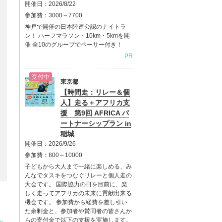
開催日：
2026/8/22
参加費：
3000～7700
神戸で開催の日本陸連公認のナイトラ
ン！ ハーフマラソン・10km・5kmを開
催 全10のグループでペーサー付き！
PR
受付中
東京都
【時間走：リレー＆個
人】走る＋アフリカ支
援 第9回 AFRICA パ
ートナーシップラン in
稲城
開催日：
2026/9/26
参加費：
800～10000
子どもから大人まで一緒に楽しめる、み
んなでタスキをつなぐリレーと個人走の
大会です。 国際協力の日を目前に、楽
しく走ってアフリカの未来に貢献出来る
機会です。 参加費から経費を差し引い
た余剰金と、参加者や賛同者の皆さんか
らの寄付金で以下の支援を実施します。