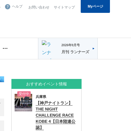
Myページ
へ
ヘルプ
お問い合わせ
サイトマップ
2026年9月号
月刊 ランナーズ
ー
おすすめイベント情報
受付中
兵庫県
【神戸ナイトラン】
T
THE NIGHT
CHALLENGE RACE
KOBE 4【日本陸連公
認】