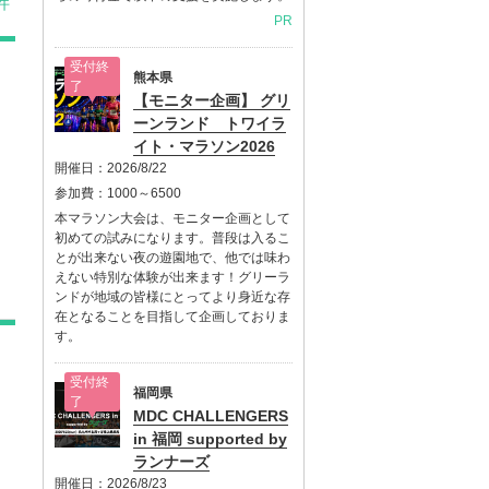
件
PR
受付終
熊本県
了
【モニター企画】 グリ
ーンランド トワイラ
イト・マラソン2026
開催日：
2026/8/22
参加費：
1000～6500
本マラソン大会は、モニター企画として
初めての試みになります。普段は入るこ
とが出来ない夜の遊園地で、他では味わ
えない特別な体験が出来ます！グリーラ
ンドが地域の皆様にとってより身近な存
在となることを目指して企画しておりま
す。
受付終
福岡県
了
MDC CHALLENGERS
in 福岡 supported by
ランナーズ
開催日：
2026/8/23