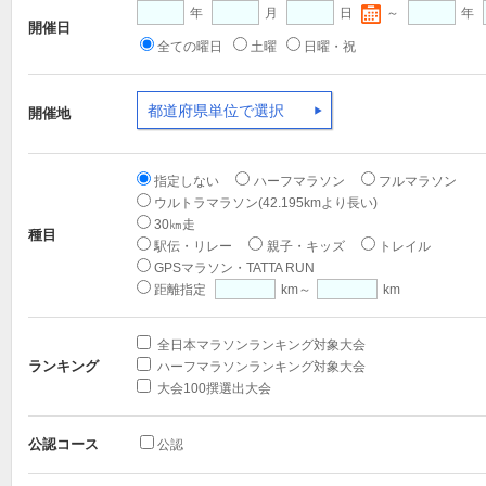
年
月
日
～
年
開催日
全ての曜日
土曜
日曜・祝
都道府県単位で選択
開催地
指定しない
ハーフマラソン
フルマラソン
ウルトラマラソン(42.195kmより長い)
30㎞走
種目
駅伝・リレー
親子・キッズ
トレイル
GPSマラソン・TATTA RUN
距離指定
km～
km
全日本マラソンランキング対象大会
ランキング
ハーフマラソンランキング対象大会
大会100撰選出大会
公認コース
公認