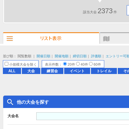
2373
該当大会
件
並び順： 閲覧数順 ｜
開催日順
｜
開催地順
｜
締切日順
｜
評価順
｜
エントリー可
小規模大会を除く
表示件数：
20件
40件
60件
ALL
大会
練習会
イベント
トレイル
そ
他の大会を探す
大会名